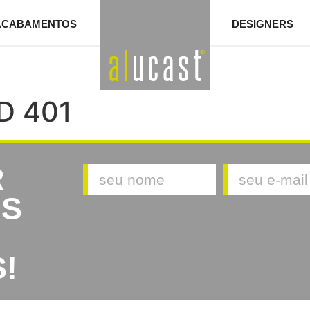
ACABAMENTOS
DESIGNERS
D 401
R
AS
!