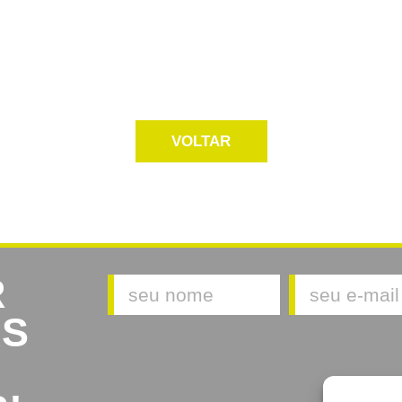
VOLTAR
R
AS