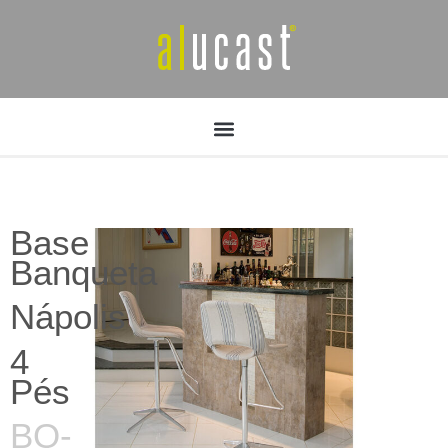
Base
Banqueta
Nápolis
4
Pés
BQ-