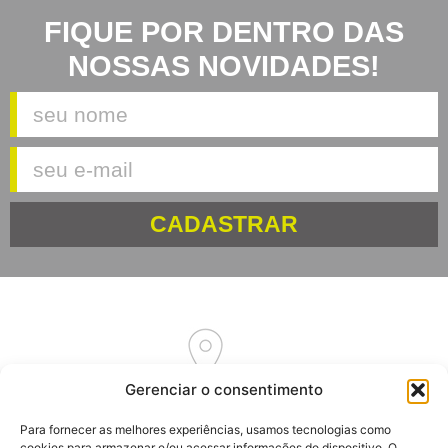
FIQUE POR DENTRO DAS
NOSSAS NOVIDADES!
CADASTRAR
Gerenciar o consentimento
Av. Euclides Massolini, 34
Para fornecer as melhores experiências, usamos tecnologias como
Garibaldi – RS
cookies para armazenar e/ou acessar informações do dispositivo. O