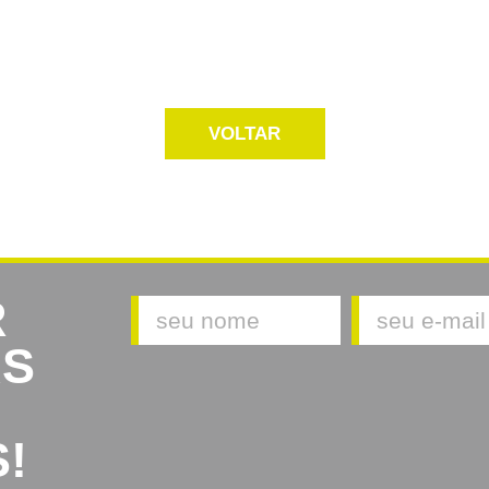
VOLTAR
R
AS
!