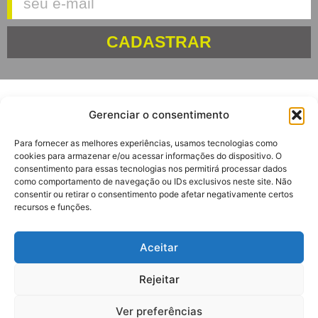
CADASTRAR
Gerenciar o consentimento
Para fornecer as melhores experiências, usamos tecnologias como
cookies para armazenar e/ou acessar informações do dispositivo. O
consentimento para essas tecnologias nos permitirá processar dados
Av. Euclides Massolini, 34
como comportamento de navegação ou IDs exclusivos neste site. Não
Garibaldi – RS
consentir ou retirar o consentimento pode afetar negativamente certos
CEP: 95720-000
recursos e funções.
Aceitar
(54) 3464-7262
(54) 3464-7192
Rejeitar
(54) 99916-2061
Ver preferências