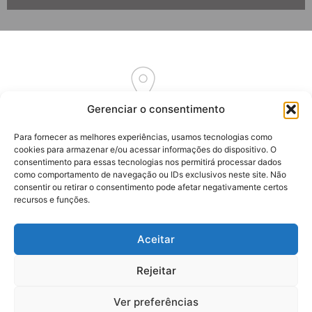
Gerenciar o consentimento
Av. Euclides Massolini, 34
Para fornecer as melhores experiências, usamos tecnologias como
Garibaldi – RS
cookies para armazenar e/ou acessar informações do dispositivo. O
CEP: 95720-000
consentimento para essas tecnologias nos permitirá processar dados
como comportamento de navegação ou IDs exclusivos neste site. Não
consentir ou retirar o consentimento pode afetar negativamente certos
recursos e funções.
Aceitar
(54) 3464-7262
(54) 3464-7192
Rejeitar
(54) 99916-2061
Ver preferências