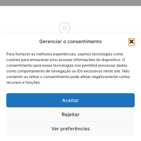
Gerenciar o consentimento
Av. Euclides Massolini, 34
Para fornecer as melhores experiências, usamos tecnologias como
Garibaldi – RS
cookies para armazenar e/ou acessar informações do dispositivo. O
CEP: 95720-000
consentimento para essas tecnologias nos permitirá processar dados
como comportamento de navegação ou IDs exclusivos neste site. Não
consentir ou retirar o consentimento pode afetar negativamente certos
recursos e funções.
Aceitar
(54) 3464-7262
(54) 3464-7192
Rejeitar
(54) 99916-2061
Ver preferências