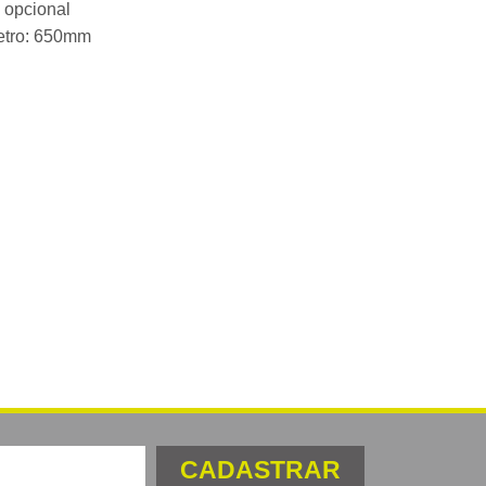
a opcional
etro: 650mm
CADASTRAR