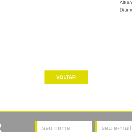
Altur
Diâm
VOLTAR
R