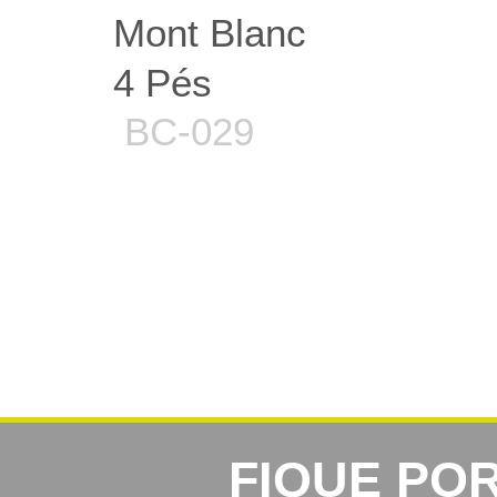
Mont Blanc
4 Pés
BC-029
FIQUE PO