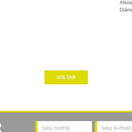
Altur
Diâm
VOLTAR
R