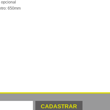
a opcional
etro: 650mm
CADASTRAR