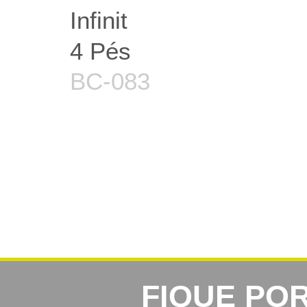
Infinit
4 Pés
BC-083
FIQUE PO