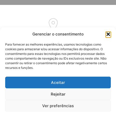
Gerenciar o consentimento
Av. Euclides Massolini, 34
Para fornecer as melhores experiências, usamos tecnologias como
Garibaldi – RS
cookies para armazenar e/ou acessar informações do dispositivo. O
CEP: 95720-000
consentimento para essas tecnologias nos permitirá processar dados
como comportamento de navegação ou IDs exclusivos neste site. Não
consentir ou retirar o consentimento pode afetar negativamente certos
recursos e funções.
Aceitar
(54) 3464-7262
(54) 3464-7192
Rejeitar
(54) 99916-2061
Ver preferências