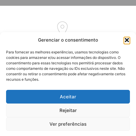
Gerenciar o consentimento
Av. Euclides Massolini, 34
Para fornecer as melhores experiências, usamos tecnologias como
Garibaldi – RS
cookies para armazenar e/ou acessar informações do dispositivo. O
CEP: 95720-000
consentimento para essas tecnologias nos permitirá processar dados
como comportamento de navegação ou IDs exclusivos neste site. Não
consentir ou retirar o consentimento pode afetar negativamente certos
recursos e funções.
Aceitar
(54) 3464-7262
(54) 3464-7192
Rejeitar
(54) 99916-2061
Ver preferências