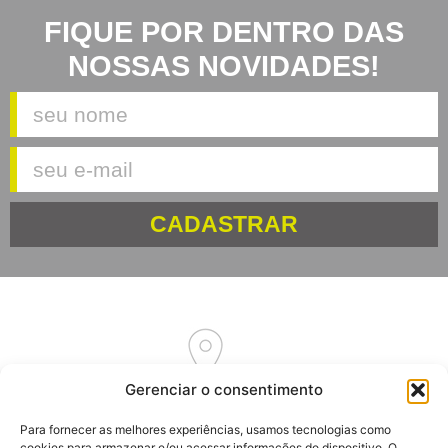
FIQUE POR DENTRO DAS
NOSSAS NOVIDADES!
CADASTRAR
Gerenciar o consentimento
Av. Euclides Massolini, 34
Para fornecer as melhores experiências, usamos tecnologias como
Garibaldi – RS
cookies para armazenar e/ou acessar informações do dispositivo. O