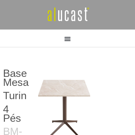
Base
Mesa
Turin
4
Pés
BM-