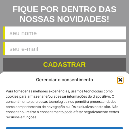
FIQUE POR DENTRO DAS
NOSSAS NOVIDADES!
CADASTRAR
Gerenciar o consentimento
Para fornecer as melhores experiências, usamos tecnologias como
cookies para armazenar e/ou acessar informações do dispositivo. O
consentimento para essas tecnologias nos permitirá processar dados
Av. Euclides Massolini, 34
como comportamento de navegação ou IDs exclusivos neste site. Não
Garibaldi – RS
consentir ou retirar o consentimento pode afetar negativamente certos
CEP: 95720-000
recursos e funções.