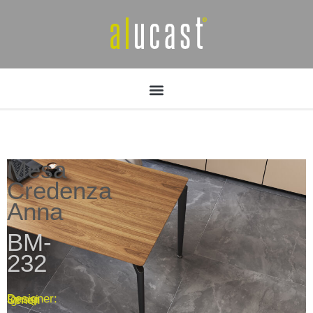
Mesa
Credenza
Anna
BM-
232
Designer: Ignasi Senen