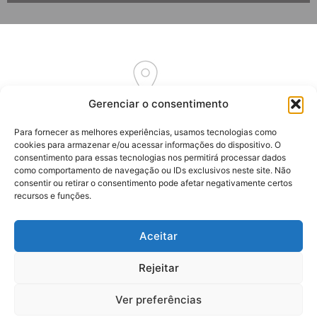
Gerenciar o consentimento
Av. Euclides Massolini, 34
Para fornecer as melhores experiências, usamos tecnologias como
Garibaldi – RS
cookies para armazenar e/ou acessar informações do dispositivo. O
CEP: 95720-000
consentimento para essas tecnologias nos permitirá processar dados
como comportamento de navegação ou IDs exclusivos neste site. Não
consentir ou retirar o consentimento pode afetar negativamente certos
recursos e funções.
Aceitar
(54) 3464-7262
(54) 3464-7192
Rejeitar
(54) 99916-2061
Ver preferências