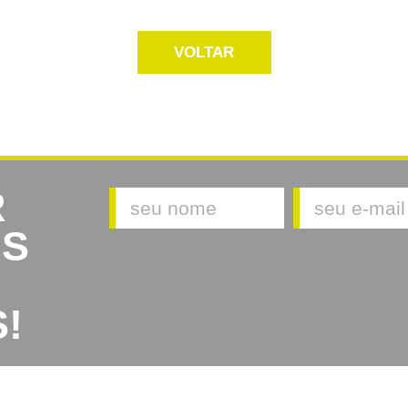
VOLTAR
R
AS
!