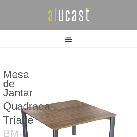
Mesa
de
Jantar
Quadrada
Tríade
BM-