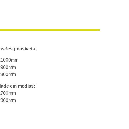
nsões possíveis:
x1000mm
x900mm
x800mm
dade em medias:
x700mm
x800mm