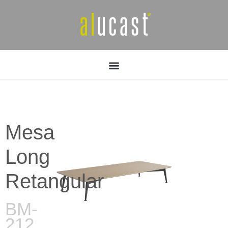
Mesa
Long
Retangular
BM-
212