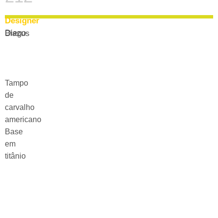
Designer
Diego Biazus
Tampo
de
carvalho
americano
Base
em
titânio