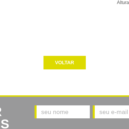
Altur
VOLTAR
R
AS