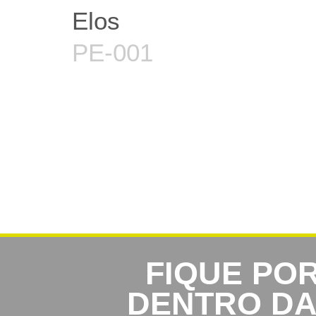
Elos
PE-001
FIQUE PO
DENTRO D