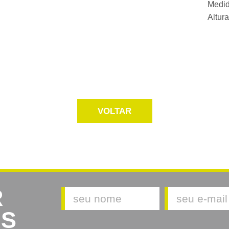
Medid
Altur
VOLTAR
R
AS