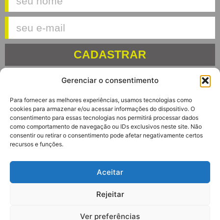
CADASTRAR
Gerenciar o consentimento
Para fornecer as melhores experiências, usamos tecnologias como
cookies para armazenar e/ou acessar informações do dispositivo. O
consentimento para essas tecnologias nos permitirá processar dados
Av. Euclides Massolini, 34
como comportamento de navegação ou IDs exclusivos neste site. Não
Garibaldi – RS
consentir ou retirar o consentimento pode afetar negativamente certos
CEP: 95720-000
recursos e funções.
Aceitar
(54) 3464-7262
(54) 3464-7192
Rejeitar
(54) 99916-2061
Ver preferências