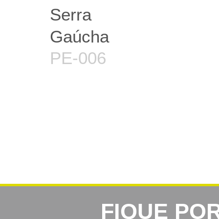
Serra
Gaúcha
PE-006
FIQUE PO