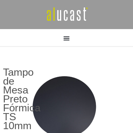
Tampo
de
Mesa
Preto
Fórmica
TS
10mm