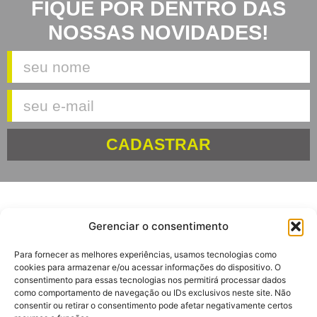
FIQUE POR DENTRO DAS
NOSSAS NOVIDADES!
CADASTRAR
Gerenciar o consentimento
Av. Euclides Massolini, 34
Para fornecer as melhores experiências, usamos tecnologias como
Garibaldi – RS
cookies para armazenar e/ou acessar informações do dispositivo. O
CEP: 95720-000
consentimento para essas tecnologias nos permitirá processar dados
como comportamento de navegação ou IDs exclusivos neste site. Não
consentir ou retirar o consentimento pode afetar negativamente certos